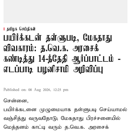
தமிழக செய்திகள்
பயிர்க்கடன் தள்ளுபடி, மேகதாது
விவகாரம்: த.வெ.க. அரசைக்
கண்டித்து 14-ந்தேதி ஆர்ப்பாட்டம் -
எடப்பாடி பழனிசாமி அறிவிப்பு
Published on
:
08 Aug 2026, 12:25 pm
சென்னை,
பயிர்க்கடனை முழுமையாக தள்ளுபடி செய்யாமல்
வஞ்சித்து வருவதோடு; மேகதாது பிரச்சனையில்
மெத்தனம் காட்டி வரும் த.வெ.க. அரசைக்