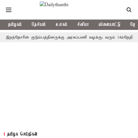
தமிழகம்
தேசியம்
உலகம்
சினிமா
விளையாட்டு
ஜோத
ந்தோரின் குடும்பத்தினருக்கு அரசுப்பணி வழக்கு; வரும் 14ம்தேதி சுப்ரீம்க
தமிழக செய்திகள்