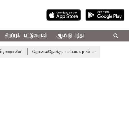
சிறப்புக் கட்டுரைகள்
ஆண்டு சந்தா
ட்
தொலைநோக்கு பார்வையுடன் கூடிய வேளாண் பட்ஜெட்: மு