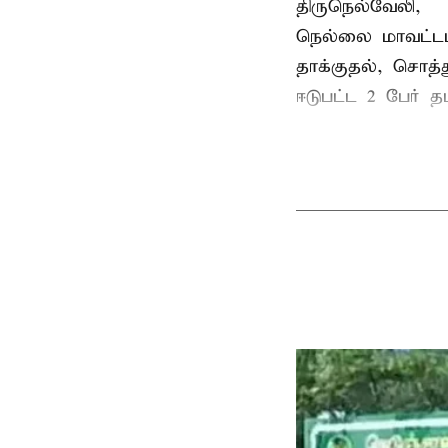
திருநெல்வேலி,
நெல்லை மாவட்டம
தாக்குதல், சொத்த
ஈடுபட்ட 2 பேர் தம