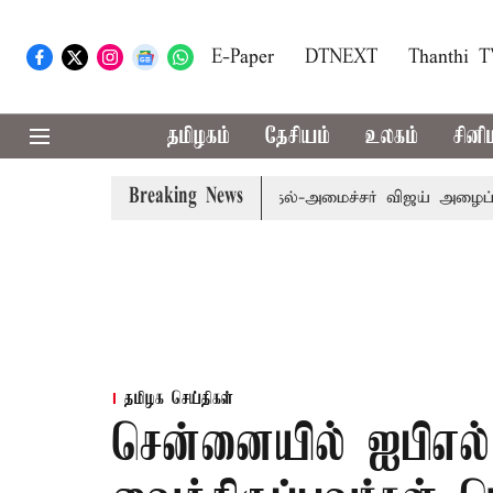
E-Paper
DTNEXT
Thanthi 
தமிழகம்
தேசியம்
உலகம்
சினி
Breaking News
பி.க்கள் கூட்டத்துக்கு முதல்-அமைச்சர் விஜய் அழைப்பு
மு
தமிழக செய்திகள்
சென்னையில் ஐபிஎல் 