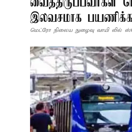
வைத்திருப்பவர்கள் 
இலவசமாக பயணிக்க
மெட்ரோ நிலைய நுழைவு வாயி லில் ஸ்க