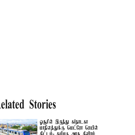
elated Stories
ஓசூரில் இருந்து கர்நாடகா
மாநிலத்துக்கு மெட்ரோ ரெயில்
திட்டம்- தமிழக அரசு தீவிரம்