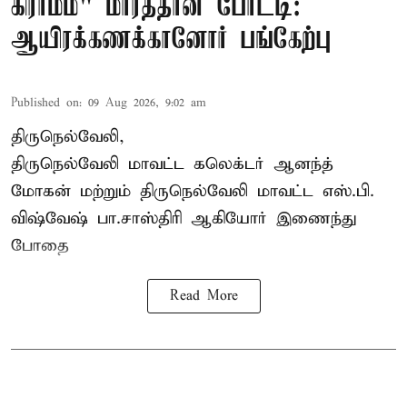
கிராமம்" மாரத்தான் போட்டி:
ஆயிரக்கணக்கானோர் பங்கேற்பு
Published on
:
09 Aug 2026, 9:02 am
திருநெல்வேலி,
திருநெல்வேலி
மாவட்ட கலெக்டர் ஆனந்த்
மோகன் மற்றும் திருநெல்வேலி மாவட்ட எஸ்.பி.
விஷ்வேஷ் பா.சாஸ்திரி ஆகியோர் இணைந்து
போதை
Read More