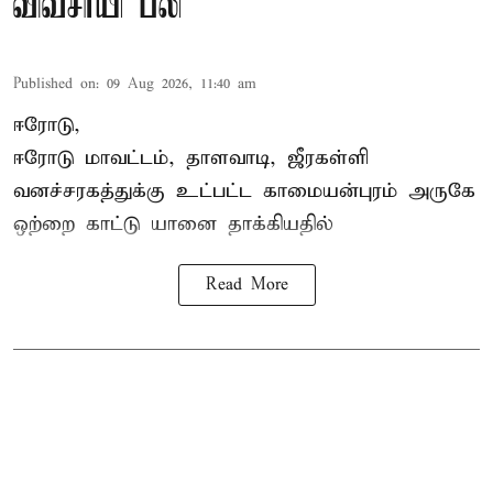
விவசாயி பலி
Published on
:
09 Aug 2026, 11:40 am
ஈரோடு,
ஈரோடு மாவட்டம்,
தாளவாடி
, ஜீரகள்ளி
வனச்சரகத்துக்கு உட்பட்ட காமையன்புரம் அருகே
ஒற்றை காட்டு
யானை தாக்கி
யதில்
Read More