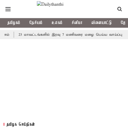
தமிழகம்
தேசியம்
உலகம்
சினிமா
விளையாட்டு
ஜோத
23 மாவட்டங்களில் இரவு 7 மணிவரை மழை பெய்ய வாய்ப்பு
கொரி
தமிழக செய்திகள்