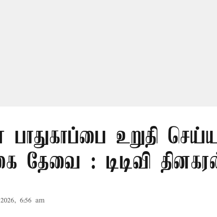
் பாதுகாப்பை உறுதி செய்ய
கை தேவை : டிடிவி தினகரன
2026, 6:56 am