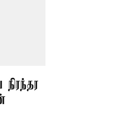
 நிரந்தர
்