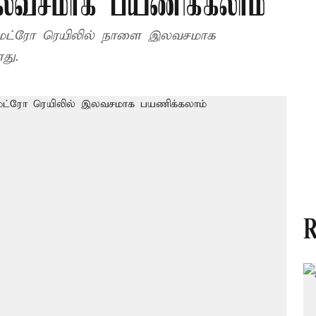
இலவசமாக பயணிக்கலாம்
ள் மெட்ரோ ரெயிலில் நாளை இலவசமாக
து.
R