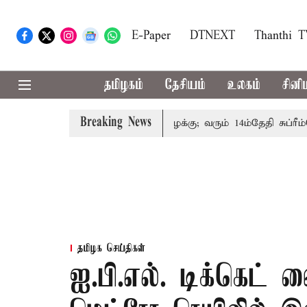
E-Paper
DTNEXT
Thanthi 
தமிழகம்
தேசியம்
உலகம்
சினி
Breaking News
ுடும்பத்தினருக்கு அரசுப்பணி வழக்கு; வரும் 14ம்தேதி சுப்ரீம்கோர
தமிழக செய்திகள்
ஐ.பி.எல். டிக்கெட் 