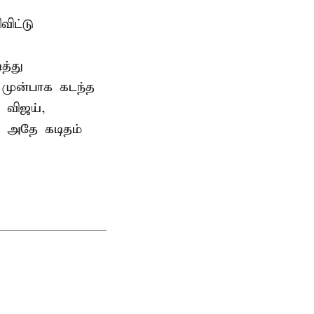
ிட்டு
த்து
 முன்பாக கடந்த
 விஜய்,
ு அதே கடிதம்