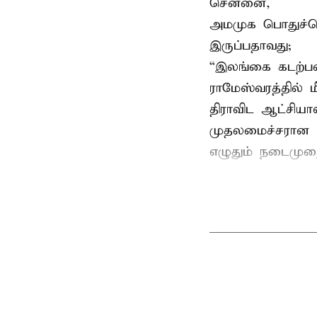
சென்னை,
அமமுக பொதுச்செய
இருப்பதாவது;
“இலங்கை கடற்பட
ராமேஸ்வரத்தில் 
திராவிட ஆட்சிய
முதலமைச்சரான ப
எழுதும் நடைமுற