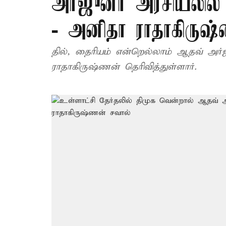
அர்ஜுனா அரசியலில்
- அனிதா ராதாகிருஷ
தில், தைரியம் என்றெல்லாம் ஆதவ் அர
ராதாகிருஷ்ணன் தெரிவித்துள்ளார்.