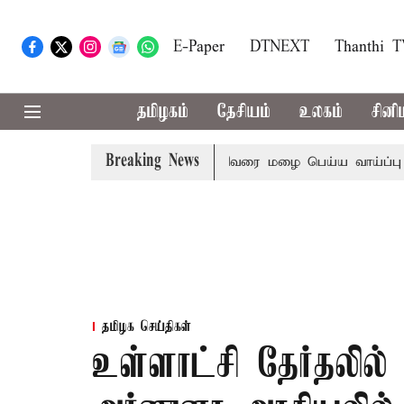
E-Paper
DTNEXT
Thanthi 
தமிழகம்
தேசியம்
உலகம்
சினி
Breaking News
23 மாவட்டங்களில் இரவு 7 மணிவரை மழை பெய்ய வாய்ப்பு
க
தமிழக செய்திகள்
உள்ளாட்சி தேர்தலில