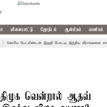
TV
மா
விளையாட்டு
ஜோதிடம்
ஆன்மிகம்
வணிகம்
ொரிய பேட்மிண்டன் இறுதி போட்டி; இந்திய வீராங்கனை சாம்பியன
் திமுக வென்றால் ஆதவ்