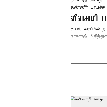
நாகராஜ் (வயது 
தண்ணீர் பாய்ச்ச 
விவசாயி ப
வயல் வரப்பில் ந
நாகராஜ் மிதித்துள