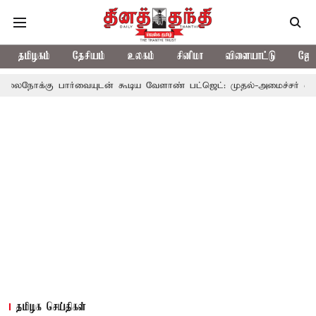
தமிழகம்
தேசியம்
உலகம்
சினிமா
விளையாட்டு
ஜோத
ர்வையுடன் கூடிய வேளாண் பட்ஜெட்: முதல்-அமைச்சர் விஜய்
தமிழ
தமிழக செய்திகள்