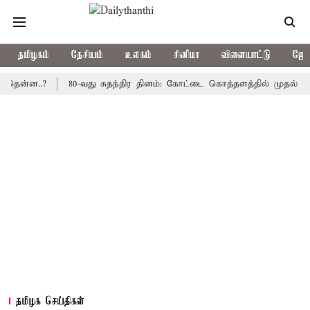
தமிழகம்
தேசியம்
உலகம்
சினிமா
விளையாட்டு
ஜோத
..?
80-வது சுதந்திர தினம்: கோட்டை கொத்தளத்தில் முதல் முறையாக 
தமிழக செய்திகள்