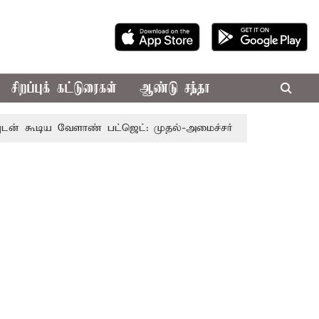
சிறப்புக் கட்டுரைகள்
ஆண்டு சந்தா
 வேளாண் பட்ஜெட்: முதல்-அமைச்சர் விஜய்
தமிழக அரசியலி