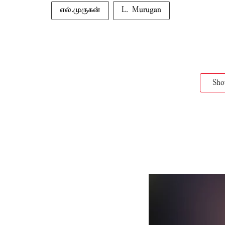
எல்.முருகன்
L. Murugan
Sh