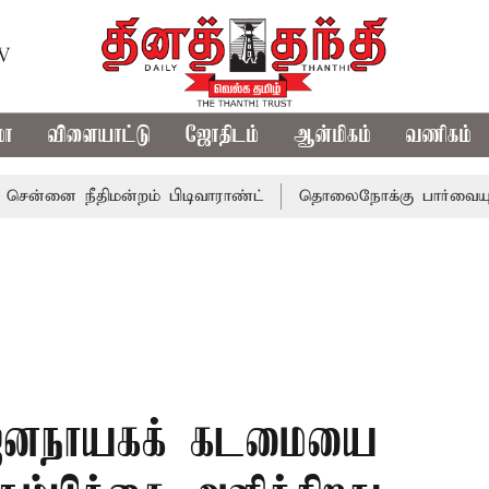
TV
மா
விளையாட்டு
ஜோதிடம்
ஆன்மிகம்
வணிகம்
நீதிமன்றம் பிடிவாராண்ட்
தொலைநோக்கு பார்வையுடன் கூடிய
 ஜனநாயகக் கடமையை