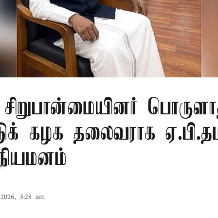
ு சிறுபான்மையினர் பொருளா
டுக் கழக தலைவராக ஏ.பி.தம
 நியமனம்
2026, 5:28 am