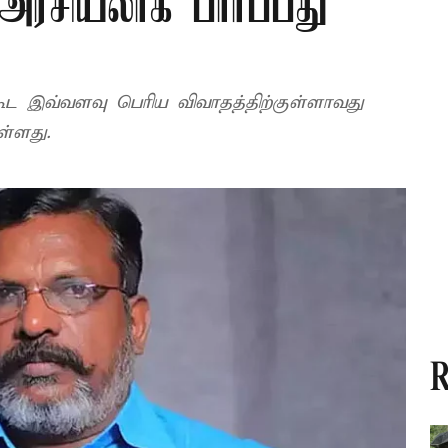
ரசியலாக பார்ப்பது
ூட இவ்வளவு பெரிய விவாதத்திற்குள்ளாவது
ள்ளது.
R