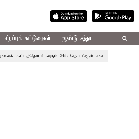
சிறப்புக் கட்டுரைகள்
ஆண்டு சந்தா
கூட்டத்தொடர் வரும் 24ம் தொடங்கும் என அறிவிப்பு
பழனிகோவி