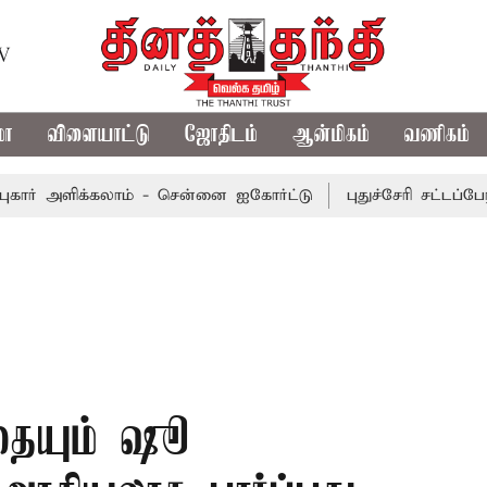
TV
மா
விளையாட்டு
ஜோதிடம்
ஆன்மிகம்
வணிகம்
அளிக்கலாம் - சென்னை ஐகோர்ட்டு
புதுச்சேரி சட்டப்பேரவைக் 
தையும் ஷூ