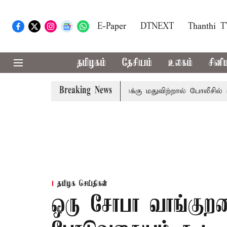
E-Paper
DTNEXT
Thanthi 
தமிழகம்
தேசியம்
உலகம்
சினி
Breaking News
் கடைகளில் கூடுதல் விலைக்கு மதுவிற்றால் போலீசில் புகார் 
தமிழக செய்திகள்
ஒரு சோபா வாங்குற