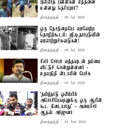
இல்லாத பள்ளிகள் எத்தனை
உள்ளது தெரியுமா?
தினத்தந்தி
09 Jul 2026
ஒரு தேசத்தையே வரவேற்ற
தொழிற்கூடம்: ஜி.டி.நாயுடுவின்
வரலாற்றுச்சுவடுகள்!
தினத்தந்தி
09 Jul 2026
சிலர் சோபா வந்தவுடன் நம்மை
விட்டுச் சென்றுள்ளனர் -
உதயநிதி ஸ்டாலின் பேச்சு
தினத்தந்தி
05 Jul 2026
‘தமிழ்நாடு ஒலிம்பிக்
அசோசியேஷனுக்கு ஒரு ஆபீஸ்
கூட கிடையாது’ - அமைச்சர்
ஆதவ் அர்ஜுனா
தினத்தந்தி
24 Jun 2026