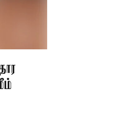
தார
ீம்