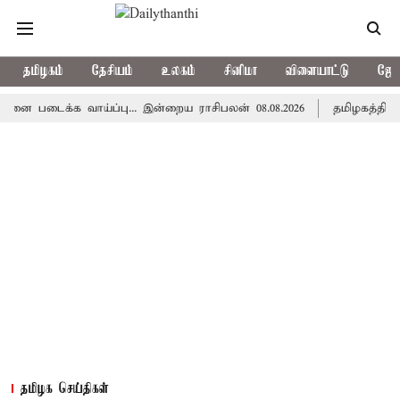
தமிழகம்
தேசியம்
உலகம்
சினிமா
விளையாட்டு
ஜோத
க்க வாய்ப்பு... இன்றைய ராசிபலன் 08.08.2026
தமிழகத்தில் இன்று
தமிழக செய்திகள்