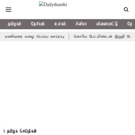
தமிழகம்
தேசியம்
உலகம்
சினிமா
விளையாட்டு
ஜோத
ிவரை மழை பெய்ய வாய்ப்பு
கொரிய பேட்மிண்டன் இறுதி போட்டி; இந்
தமிழக செய்திகள்