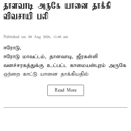
தாளவாடி அருகே யானை தாக்கி
விவசாயி பலி
Published on
:
09 Aug 2026, 11:40 am
ஈரோடு,
ஈரோடு மாவட்டம்,
தாளவாடி
, ஜீரகள்ளி
வனச்சரகத்துக்கு உட்பட்ட காமையன்புரம் அருகே
ஒற்றை காட்டு
யானை தாக்கி
யதில்
Read More