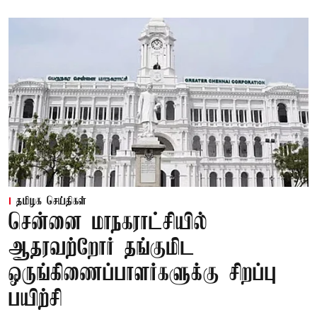
தமிழக செய்திகள்
சென்னை மாநகராட்சியில்
ஆதரவற்றோர் தங்குமிட
ஒருங்கிணைப்பாளர்களுக்கு சிறப்பு
பயிற்சி