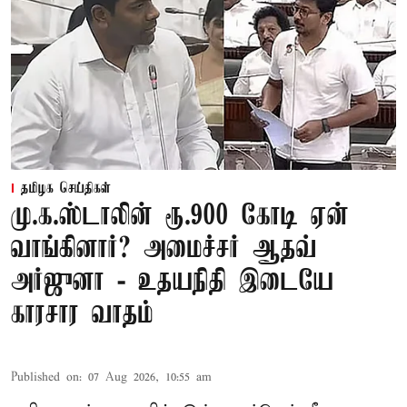
தமிழக செய்திகள்
மு.க.ஸ்டாலின் ரூ.900 கோடி ஏன்
வாங்கினார்? அமைச்சர் ஆதவ்
அர்ஜுனா - உதயநிதி இடையே
காரசார வாதம்
Published on
:
07 Aug 2026, 10:55 am