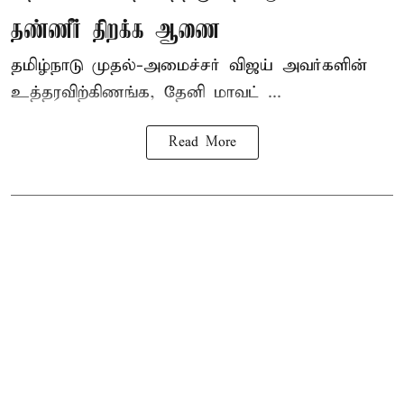
தண்ணீர் திறக்க ஆணை
தமிழ்நாடு
முதல்-அமைச்சர் விஜய்
அவர்களின்
உத்தரவிற்கிணங்க, தேனி மாவட் ...
Read More