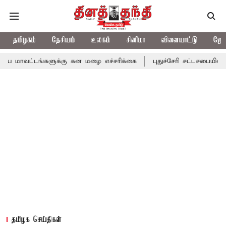
தமிழகம்
தேசியம்
உலகம்
சினிமா
விளையாட்டு
ஜோத
ங்களுக்கு கன மழை எச்சரிக்கை
புதுச்சேரி சட்டசபையில் வரும் 24ம்
தமிழக செய்திகள்