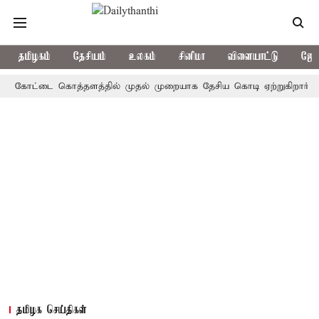
தமிழகம்
தேசியம்
உலகம்
சினிமா
விளையாட்டு
ஜோத
ோட்டை கொத்தளத்தில் முதல் முறையாக தேசிய கொடி ஏற்றுகிறார், முதல்-அ
தமிழக செய்திகள்