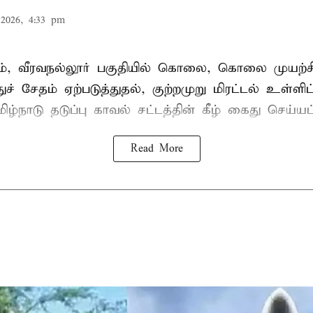
2026, 4:33 pm
், வீரவநல்லூர் பகுதியில் கொலை, கொலை முயற்ச
ுச் சேதம் ஏற்படுத்துதல், குற்றமுறு மிரட்டல் உள்ளி
ிழ்நாடு தடுப்பு காவல் சட்டத்தின் கீழ்
கைது
செய்யப்
Read More