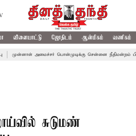
TV
மா
விளையாட்டு
ஜோதிடம்
ஆன்மிகம்
வணிகம்
்னாள் அமைச்சர் பொன்முடிக்கு சென்னை நீதிமன்றம் பிடிவாராண்
ாய்வில் சுடுமண்