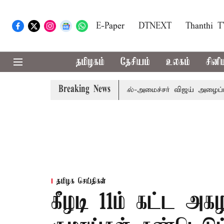
E-Paper
DTNEXT
Thanthi 
தமிழகம்
தேசியம்
உலகம்
சினி
Breaking News
பி.க்கள் கூட்டத்துக்கு முதல்-அமைச்சர் விஜய் அழைப்பு
முன
தமிழக செய்திகள்
கீழடி 11ம் கட்ட அகழ