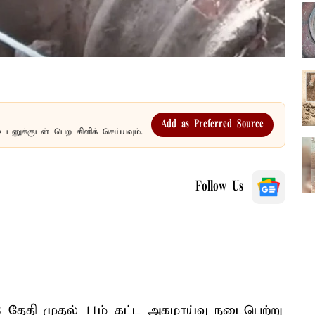
Add as Preferred Source
உடனுக்குடன் பெற கிளிக் செய்யவும்.
Follow Us
18 தேதி முதல் 11ம் கட்ட அகழாய்வு நடைபெற்று