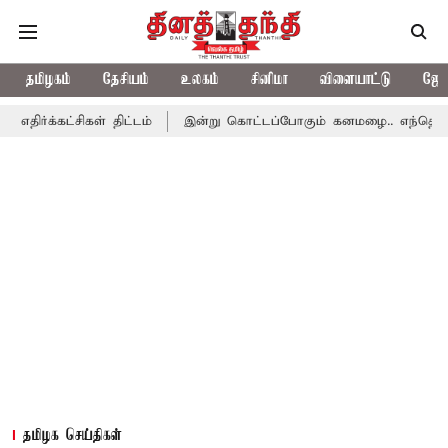
தமிழகம்
தேசியம்
உலகம்
சினிமா
விளையாட்டு
ஜோத
ிகள் திட்டம்
இன்று கொட்டப்போகும் கனமழை.. எந்தெந்த மாவட்டங்கள
தமிழக செய்திகள்