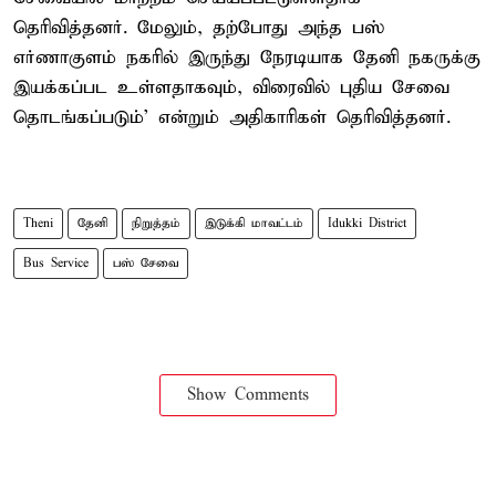
தெரிவித்தனர். மேலும், தற்போது அந்த பஸ்
எர்ணாகுளம் நகரில் இருந்து நேரடியாக தேனி நகருக்கு
இயக்கப்பட உள்ளதாகவும், விரைவில் புதிய சேவை
தொடங்கப்படும்' என்றும் அதிகாரிகள் தெரிவித்தனர்.
Theni
தேனி
நிறுத்தம்
இடுக்கி மாவட்டம்
Idukki District
Bus Service
பஸ் சேவை
Show Comments