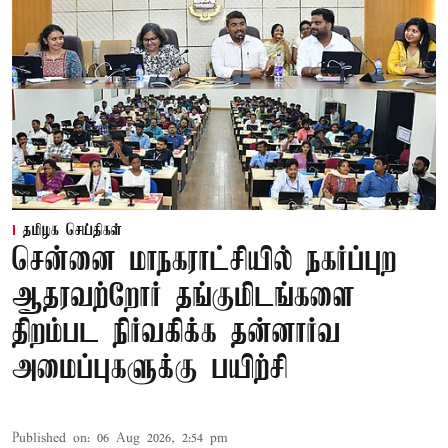
தமிழக செய்திகள்
சென்னை மாநகராட்சியில் நகர்ப்புற
ஆதரவற்றோர் தங்குமிடங்களை
திறம்பட நிர்வகிக்க தன்னார்வ
அமைப்புகளுக்கு பயிற்சி
Published on
:
06 Aug 2026, 2:54 pm