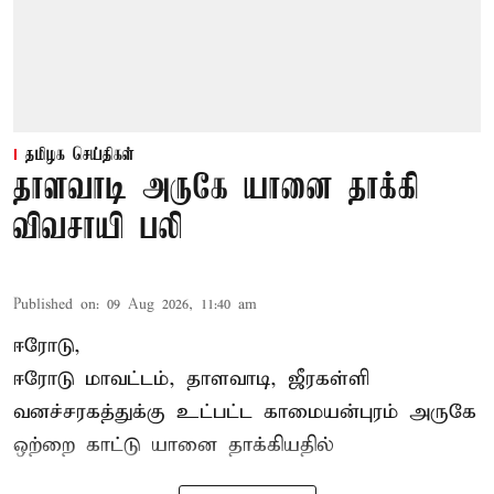
தமிழக செய்திகள்
தாளவாடி அருகே யானை தாக்கி
விவசாயி பலி
Published on
:
09 Aug 2026, 11:40 am
ஈரோடு,
ஈரோடு மாவட்டம்,
தாளவாடி
, ஜீரகள்ளி
வனச்சரகத்துக்கு உட்பட்ட காமையன்புரம் அருகே
ஒற்றை காட்டு
யானை தாக்கி
யதில்