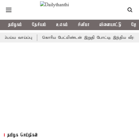
தமிழகம்
தேசியம்
உலகம்
சினிமா
விளையாட்டு
ஜோத
வாய்ப்பு
கொரிய பேட்மிண்டன் இறுதி போட்டி; இந்திய வீராங்கனை ச
தமிழக செய்திகள்