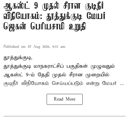
ஆகஸ்ட் 9 முதல் சீரான குடிநீர்
விநியோகம்: தூத்துக்குடி மேயர்
ஜெகன் பெரியசாமி உறுதி
Published on
:
07 Aug 2026, 9:51 am
தூத்துக்குடி,
தூத்துக்குடி மாநகராட்சி
ப் பகுதிகள் முழுவதும்
ஆகஸ்ட் 9-ம் தேதி முதல் சீரான முறையில்
குடிநீர் விநியோகம் செய்யப்படும் என்று மேயர் ...
Read More