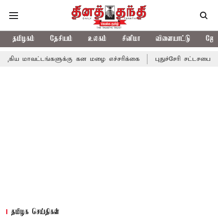
தமிழகம்
தேசியம்
உலகம்
சினிமா
விளையாட்டு
ஜோத
்டங்களுக்கு கன மழை எச்சரிக்கை
புதுச்சேரி சட்டசபையில் வரும் 24
தமிழக செய்திகள்