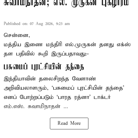
சுவாமிநாதன்; எல். முருகன் புகழாரம்
Published on
:
07 Aug 2026, 9:23 am
சென்னை,
மத்திய இணை மந்திரி
எல்.முருகன்
தனது எக்ஸ்
தள பதிவில் கூறி இருப்பதாவது:-
பசுமைப் புரட்சியின் தந்தை
இந்தியாவின் தலைசிறந்த வேளாண்
அறிவியலாளரும், ‘பசுமைப் புரட்சியின் தந்தை’
எனப் போற்றப்படும் ‘பாரத ரத்னா’ டாக்டர்
எம்.எஸ். சுவாமிநாதன் ...
Read More