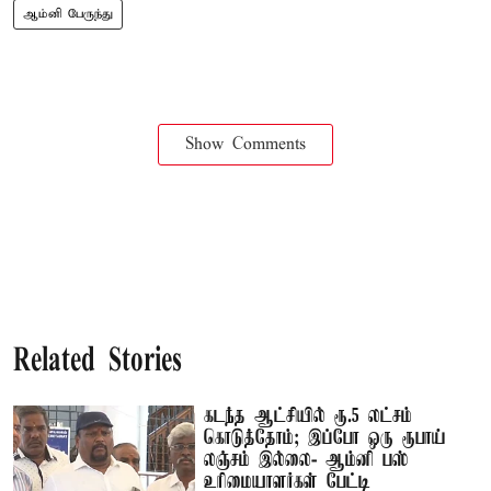
ஆம்னி பேருந்து
Show Comments
Related Stories
கடந்த ஆட்சியில் ரூ.5 லட்சம்
கொடுத்தோம்; இப்போ ஒரு ரூபாய்
லஞ்சம் இல்லை- ஆம்னி பஸ்
உரிமையாளர்கள் பேட்டி