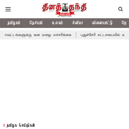
தமிழகம்
தேசியம்
உலகம்
சினிமா
விளையாட்டு
ஜோத
ளுக்கு கன மழை எச்சரிக்கை
புதுச்சேரி சட்டசபையில் வரும் 24ம் தேத
தமிழக செய்திகள்