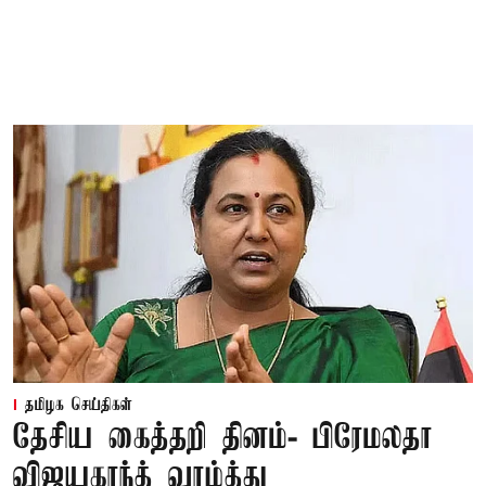
தமிழக செய்திகள்
தேசிய கைத்தறி தினம்- பிரேமலதா
விஜயகாந்த் வாழ்த்து