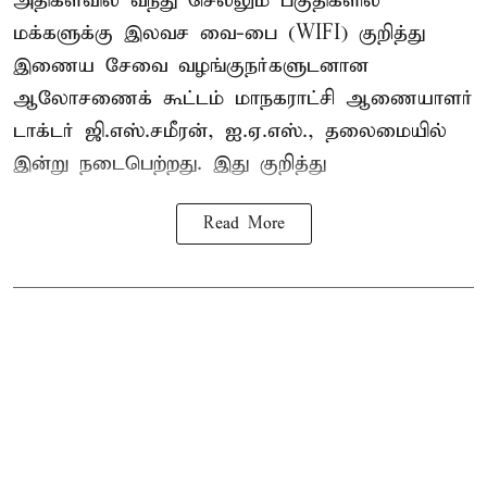
அதிகளவில் வந்து செல்லும் பகுதிகளில்
மக்களுக்கு இலவச வை-பை (WIFI) குறித்து
இணைய சேவை வழங்குநர்களுடனான
ஆலோசணைக் கூட்டம் மாநகராட்சி ஆணையாளர்
டாக்டர் ஜி.எஸ்.சமீரன், ஐ.ஏ.எஸ்., தலைமையில்
இன்று நடைபெற்றது. இது குறித்து
Read More