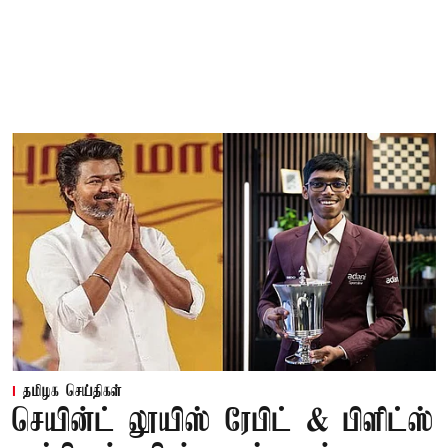
தமிழக செய்திகள்
செயின்ட் லூயிஸ் ரேபிட் & பிளிட்ஸ்