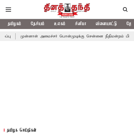
தமிழகம்
தேசியம்
உலகம்
சினிமா
விளையாட்டு
ஜோத
ுன்னாள் அமைச்சர் பொன்முடிக்கு சென்னை நீதிமன்றம் பிடிவாராண்ட்
தமிழக செய்திகள்