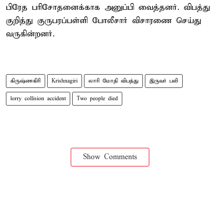
பிரேத பரிசோதனைக்காக அனுப்பி வைத்தனர். விபத்து
குறித்து குருபரப்பள்ளி போலீசார் விசாரணை செய்து
வருகின்றனர்.
கிருஷ்ணகிரி
Krishnagiri
லாரி மோதி விபத்து
இருவர் பலி
lorry collision accident
Two people died
Show Comments