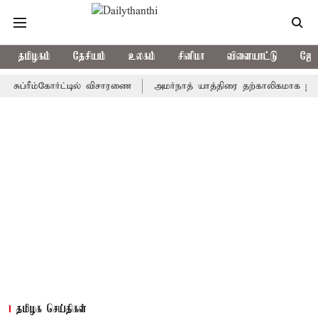
தமிழகம்
தேசியம்
உலகம்
சினிமா
விளையாட்டு
ஜோத
்ரீம்கோர்ட்டில் விசாரணை
அமர்நாத் யாத்திரை தற்காலிகமாக நிறுத்தம்
தமிழக செய்திகள்