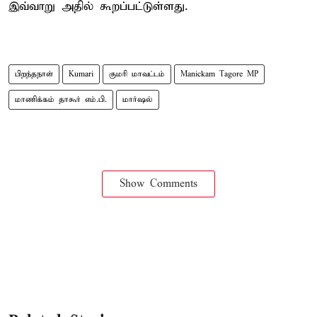
இவ்வாறு அதில் கூறப்பட்டுள்ளது.
பிறந்தநாள்
Kumari
குமரி மாவட்டம்
Manickam Tagore MP
மாணிக்கம் தாகூர் எம்.பி.
மார்ஷல்
Show Comments