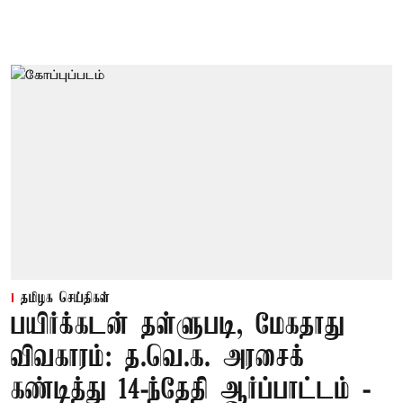
தமிழக செய்திகள்
பயிர்க்கடன் தள்ளுபடி, மேகதாது
விவகாரம்: த.வெ.க. அரசைக்
கண்டித்து 14-ந்தேதி ஆர்ப்பாட்டம் -