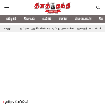
தமிழகம்
தேசியம்
உலகம்
சினிமா
விளையாட்டு
ஜோத
தமிழக அரசியலில் பரபரப்பு; அமைச்சர் ஆனந்த் உடன் சி.வி. சண்முகம்
தமிழக செய்திகள்