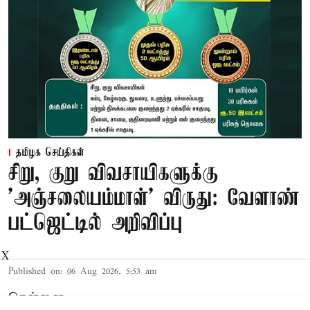
தமிழக செய்திகள்
சிறு, குறு விவசாயிகளுக்கு
'அஞ்சலையம்மாள்' விருது: வேளாண்
பட்ஜெட்டில் அறிவிப்பு
X
Published on
:
06 Aug 2026, 5:53 am
சென்னை,