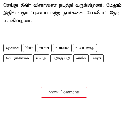
செய்து தீவிர விசாரணை நடத்தி வருகின்றனர். மேலும்
இதில் தொடர்புடைய மற்ற நபர்களை போலீசார் தேடி
வருகின்றனர்.
நெல்லை
Nellai
murder
2 arrested
2 பேர் கைது
வெட்டிக்கொலை
revenge
பழிக்குப்பழி
வக்கீல்
lawyer
Show Comments