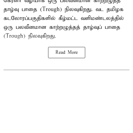
கேரளா வழியாக ஒரு பலவீனமான காற்றழுத்த
தாழ்வு பாதை (Trough) நிலவுகிறது. வட தமிழக
கடலோரப்பகுதிகளில் கீழ்மட்ட வளிமண்டலத்தில்
ஒரு பலவீனமான காற்றழுத்தத் தாழ்வுப் பாதை
(Trough) நிலவுகிறது.
Read More