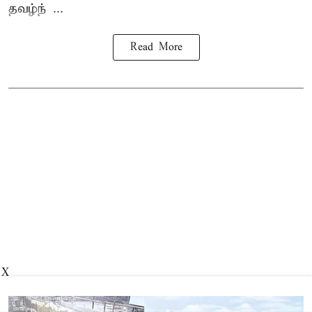
தவழ்ந் ...
Read More
X