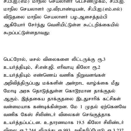
சி.பி.ஐ.(எம்) மாநில செயலாளர் பெ.சண்முகம், சி.பி.ஐ.
மாநில செயலாளர் மு.வீரபாண்டியன், சி.பி.ஐ.(எம்.எல்)
விடுதலை மாநில செயலாளர் பழ.ஆசைத்தம்பி
ஆகியோர் சேர்ந்து வெளியிட்டுள்ள கூட்டறிக்கையில்
கூறப்பட்டுள்ளதாவது:
பெட்ரோல், டீசல் விலைகளை லிட்டருக்கு ரூ.3
உயர்த்தியும், சி.என்.ஜி. எரிவாயு கிலோ ரூ.2
உயர்த்தியும் எண்ணெய் வணிக நிறுவனங்கள்
அறிவித்திருப்பது மக்களின் அன்றாட வாழ்க்கை மீது
மோடி அரசு தொடுத்துள்ள கொடூரமான தாக்குதல்
ஆகும். இத்தகைய தாக்குதலை இடதுசாரிக் கட்சிகள்
வன்மையாக கண்டிக்கின்றன. மே 1 முதல் ஏற்கெனவே
வணிக கேஸ் சிலிண்டர் விலைகள் செங்குத்தாக
உயர்த்தப்பட்டன. உதாரணமாக 19.5 கிலோ சிலிண்டர்
விலை ரூ.2,244 லிருந்து ரூ.993 அதிகரிப்போடு ரூ.3,237