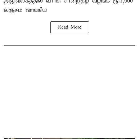
அலுவலகத்தில்
வாரிசு சான்றிதழ்
வழங்க ரூ.1,000
லஞ்சம் வாங்கிய
Read More