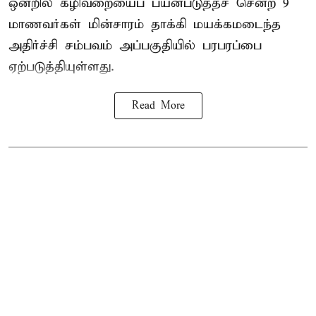
ஒன்றில் கழிவறையைப் பயன்படுத்தச் சென்ற 9
மாணவர்கள்
மின்சாரம் தாக்கி
மயக்கமடைந்த
அதிர்ச்சி சம்பவம் அப்பகுதியில் பரபரப்பை
ஏற்படுத்தியுள்ளது.
Read More