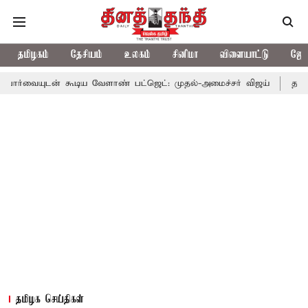
தமிழகம்
தேசியம்
உலகம்
சினிமா
விளையாட்டு
ஜோத
 கூடிய வேளாண் பட்ஜெட்: முதல்-அமைச்சர் விஜய்
தமிழக அரசியலில
தமிழக செய்திகள்