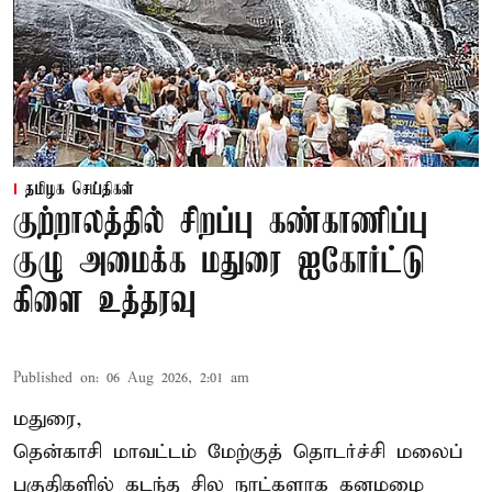
தமிழக செய்திகள்
குற்றாலத்தில் சிறப்பு கண்காணிப்பு
குழு அமைக்க மதுரை ஐகோர்ட்டு
கிளை உத்தரவு
Published on
:
06 Aug 2026, 2:01 am
மதுரை,
தென்காசி மாவட்டம் மேற்குத் தொடர்ச்சி மலைப்
பகுதிகளில் கடந்த சில நாட்களாக கனமழை