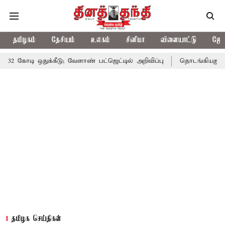
தமிழகம்
தேசியம்
உலகம்
சினிமா
விளையாட்டு
ஜோத
ுக்கீடு; வேளாண் பட்ஜெட்டில் அறிவிப்பு
தொடங்கியது தமிழக சட்டசப
தமிழக செய்திகள்