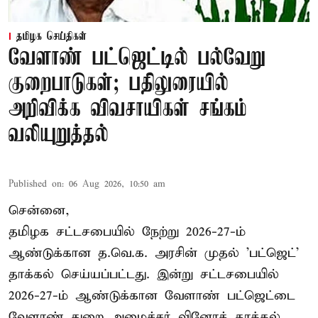
தமிழக செய்திகள்
வேளாண் பட்ஜெட்டில் பல்வேறு
குறைபாடுகள்; பதிலுரையில்
அறிவிக்க விவசாயிகள் சங்கம்
வலியுறுத்தல்
Published on
:
06 Aug 2026, 10:50 am
சென்னை,
தமிழக சட்டசபையில் நேற்று 2026-27-ம்
ஆண்டுக்கான த.வெ.க. அரசின் முதல் 'பட்ஜெட்'
தாக்கல் செய்யப்பட்டது. இன்று சட்டசபையில்
2026-27-ம் ஆண்டுக்கான வேளாண் பட்ஜெட்டை
வேளாண் துறை அமைச்சர் வினோத் தாக்கல்