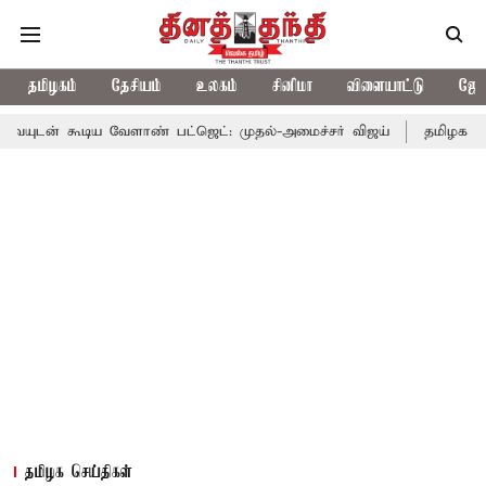
தமிழகம்
தேசியம்
உலகம்
சினிமா
விளையாட்டு
ஜோத
ய வேளாண் பட்ஜெட்: முதல்-அமைச்சர் விஜய்
தமிழக அரசியலில் பரப
தமிழக செய்திகள்