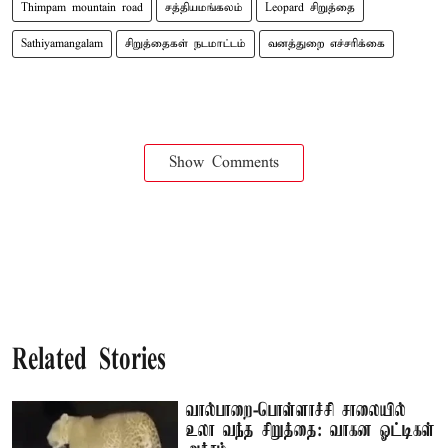
Thimpam mountain road
சத்தியமங்கலம்
Leopard சிறுத்தை
Sathiyamangalam
சிறுத்தைகள் நடமாட்டம்
வனத்துறை எச்சரிக்கை
Show Comments
Related Stories
வால்பாறை-பொள்ளாச்சி சாலையில்
உலா வந்த சிறுத்தை: வாகன ஓட்டிகள்