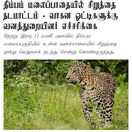
திம்பம் மலைப்பாதையில் சிறுத்தை
நடமாட்டம் - வாகன ஓட்டிகளுக்கு
வனத்துறையினர் எச்சரிக்கை
நேற்று இரவு 12 மணி அளவில் திம்பம்
மலைப்பகுதியில் உள்ள வனச்சாலையில் சிறுத்தை
ஒன்று மெதுவாக நடந்து சென்று கொண்டிருந்தது.