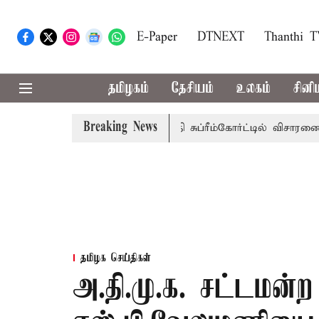
E-Paper
DTNEXT
Thanthi 
தமிழகம்
தேசியம்
உலகம்
சினி
Breaking News
ரசுப்பணி வழக்கு; வரும் 14ம்தேதி சுப்ரீம்கோர்ட்டில் விசாரணை
தமிழக செய்திகள்
அ.தி.மு.க. சட்டமன்