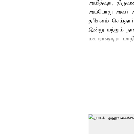
அமித்ஷா, திரு
அப்போது அவர் 
தரிசனம் செய்தார
இன்று மற்றும் ந
மகாராஷ்டிரா மாநில