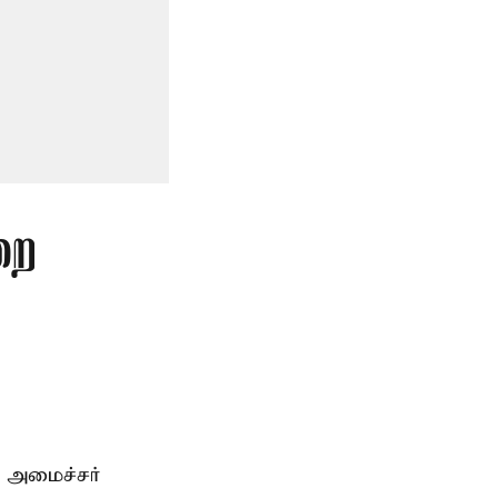
றை
 அமைச்சர்