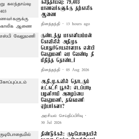
கலந்தாய்வு: 79,403
மாணவர்களுக்கு தற்காலிக
ஆணை
தினத்தந்தி
13 hours ago
குண்டத்து மாகாளியம்மன்
கோவிலில் அதிமுக
பொதுச்செயலாளராக எஸ்பி
வேலுமணி வர வேண்டி தீ
மிதித்த தொண்டர்
தினத்தந்தி
05 Aug 2026
அ.தி.மு.க.வில் தொடரும்
உட்கட்சி பூசல்: எடப்பாடி
பழனிசாமி அழைப்பை
வேலுமணி, தங்கமணி
ஏற்பார்களா?
அரசியல் செய்திப்பிரிவு
30 Jul 2026
திண்டுக்கல்: குடிபோதையில்