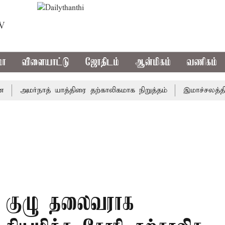
TV
மா
விளையாட்டு
ஜோதிடம்
ஆன்மிகம்
வணிகம்
அமர்நாத் யாத்திரை தற்காலிகமாக நிறுத்தம்
இமாச்சலத்தில் பே
ற குழு தலைவராக