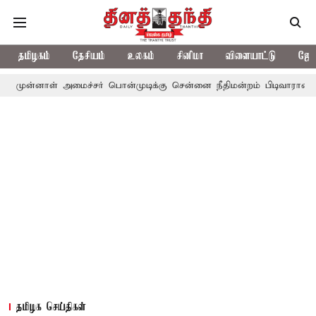
தமிழகம்
தேசியம்
உலகம்
சினிமா
விளையாட்டு
ஜோத
் அமைச்சர் பொன்முடிக்கு சென்னை நீதிமன்றம் பிடிவாராண்ட்
தொலைந
தமிழக செய்திகள்