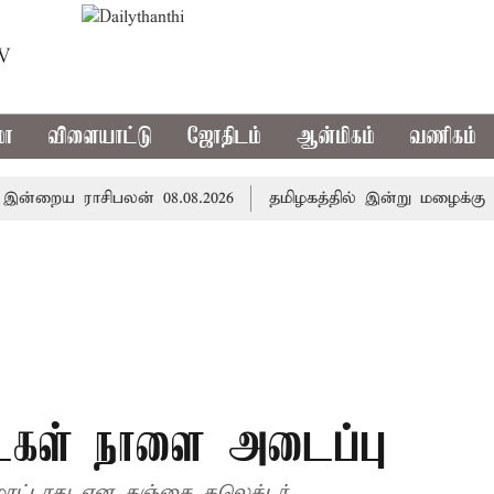
TV
மா
விளையாட்டு
ஜோதிடம்
ஆன்மிகம்
வணிகம்
ைய ராசிபலன் 08.08.2026
தமிழகத்தில் இன்று மழைக்கு வாய்
டைகள் நாளை அடைப்பு
ாட்டாது என தஞ்சை கலெக்டர்