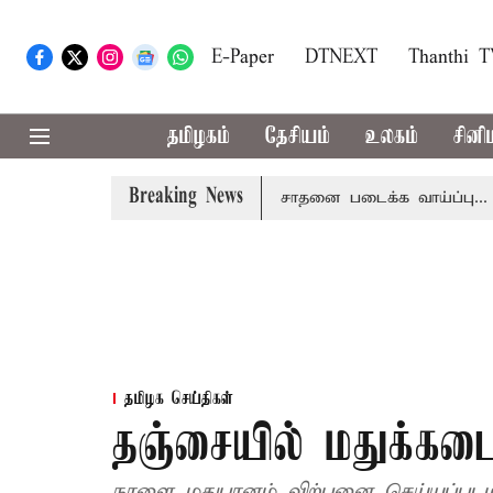
E-Paper
DTNEXT
Thanthi 
தமிழகம்
தேசியம்
உலகம்
சினி
Breaking News
 மையம் அப்டேட்
தொழிலில் சாதனை படைக்க வாய்ப்பு... இன்ற
தமிழக செய்திகள்
தஞ்சையில் மதுக்க
நாளை மதுபானம் விற்பனை செய்யப்படம