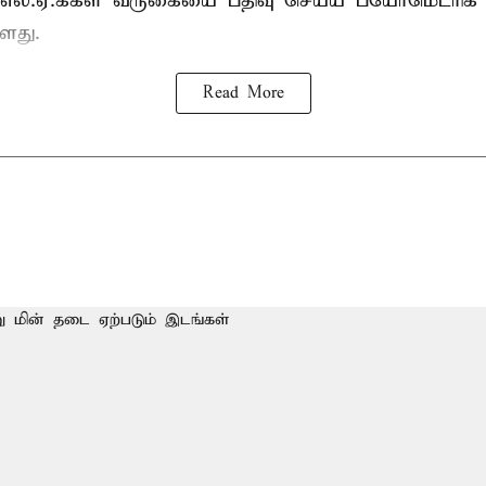
்.எல்.ஏ.க்கள் வருகையை பதிவு செய்ய பயோமெட்ரிக்
ளது.
Read More