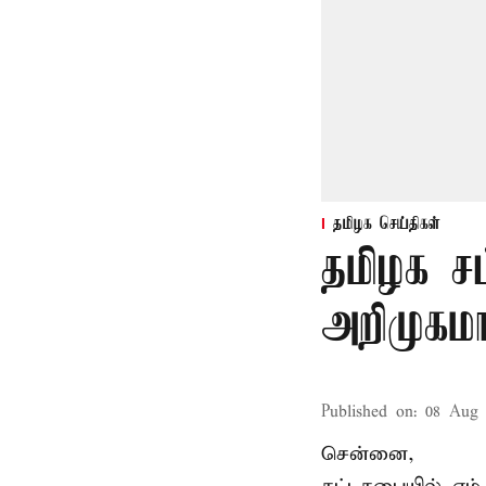
தமிழக செய்திகள்
தமிழக ச
அறிமுகமா
Published on
:
08 Aug 
சென்னை,