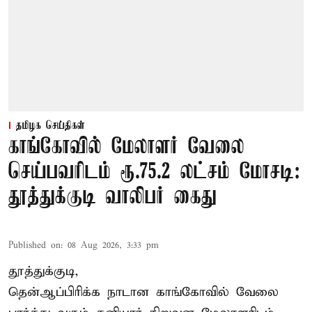
தமிழக செய்திகள்
காங்கோவில் மேலாளர் வேலை
செய்பவரிடம் ரூ.75.2 லட்சம் மோசடி:
தூத்துக்குடி வாலிபர் கைது
Published on
:
08 Aug 2026, 3:33 pm
தூத்துக்குடி,
தென்ஆப்பிரிக்க நாடான
காங்கோ
வில் வேலை