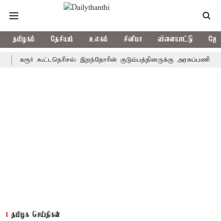
தமிழகம்
தேசியம்
உலகம்
சினிமா
விளையாட்டு
ஜோத
ரூர் கூட்டநெரிசல்: இறந்தோரின் குடும்பத்தினருக்கு அரசுப்பணி வழக்கு; வர
தமிழக செய்திகள்