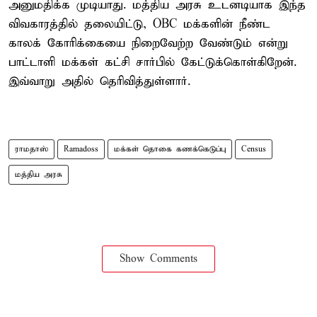
அனுமதிக்க முடியாது. மத்திய அரசு உடனடியாக இந்த
விவகாரத்தில் தலையிட்டு, OBC மக்களின் நீண்ட
காலக் கோரிக்கையை நிறைவேற்ற வேண்டும் என்று
பாட்டாளி மக்கள் கட்சி சார்பில் கேட்டுக்கொள்கிறேன்.
இவ்வாறு அதில் தெரிவித்துள்ளார்.
ராமதாஸ்
Ramadoss
மக்கள் தொகை கணக்கெடுப்பு
Census
மத்திய அரசு
Show Comments