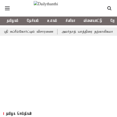
தமிழகம்
தேசியம்
உலகம்
சினிமா
விளையாட்டு
ஜோத
ுப்ரீம்கோர்ட்டில் விசாரணை
அமர்நாத் யாத்திரை தற்காலிகமாக நிறுத்தம
தமிழக செய்திகள்