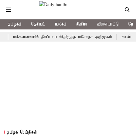
தமிழகம்
தேசியம்
உலகம்
சினிமா
விளையாட்டு
ஜோத
மக்களவையில் தீர்ப்பாய சீர்திருத்த மசோதா அறிமுகம்
காவிரி நீர் ஒழ
தமிழக செய்திகள்