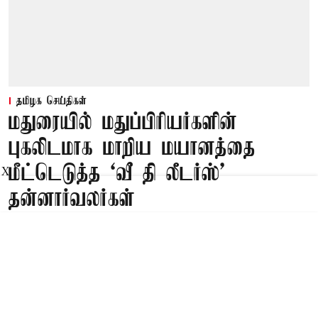
தமிழக செய்திகள்
மதுரையில் மதுப்பிரியர்களின்
புகலிடமாக மாறிய மயானத்தை
மீட்டெடுத்த ‘வீ தி லீடர்ஸ்’
X
தன்னார்வலர்கள்
Published on
:
10 Aug 2026, 7:12 am
மதுரை,
மதுரையில் மதுப்பிரியர்களின் புகலிடமாக மாறிய
மயானத்தை ‘வீ தி லீடர்ஸ்’ அமைப்பின்