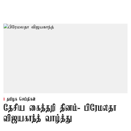
தமிழக செய்திகள்
தேசிய கைத்தறி தினம்- பிரேமலதா
விஜயகாந்த் வாழ்த்து