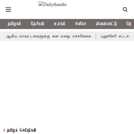
தமிழகம்
தேசியம்
உலகம்
சினிமா
விளையாட்டு
ஜோத
ய மாவட்டங்களுக்கு கன மழை எச்சரிக்கை
புதுச்சேரி சட்டசபையில் வ
தமிழக செய்திகள்