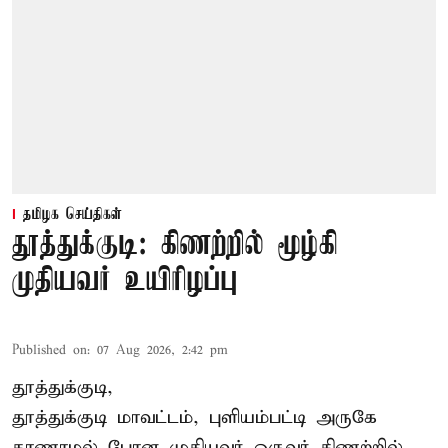
தமிழக செய்திகள்
தூத்துக்குடி: கிணற்றில் மூழ்கி
முதியவர் உயிரிழப்பு
Published on
:
07 Aug 2026, 2:42 pm
தூத்துக்குடி,
தூத்துக்குடி
மாவட்டம், புளியம்பட்டி அருகே
காணாமல் போன
முதியவர்
ஒருவர் கிணற்றில்