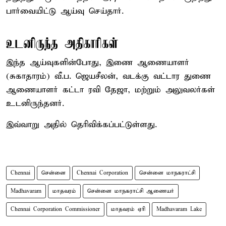
பார்வையிட்டு ஆய்வு செய்தார்.
உடனிருந்த அதிகாரிகள்
இந்த ஆய்வுகளின்போது, இணை ஆணையாளர்
(சுகாதாரம்) வீ.ப. ஜெயசீலன், வடக்கு வட்டார துணை
ஆணையாளர் கட்டா ரவி தேஜா, மற்றும் அலுவலர்கள்
உடனிருந்தனர்.
இவ்வாறு அதில் தெரிவிக்கப்பட்டுள்ளது.
Chennai
சென்னை
Chennai Corporation
சென்னை மாநகராட்சி
Madhavaram
மாதவரம்
சென்னை மாநகராட்சி ஆணையர்
Chennai Corporation Commissioner
மாதவரம் ஏரி
Madhavaram Lake