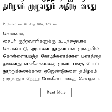
தமிழகம் முழுவதும் அதிரடி கைது
Published on
:
08 Aug 2026, 3:55 am
சென்னை,
சைபர் குற்றவாளிகளுக்கு உடந்தையாக
செயல்பட்டு, அவர்கள் நூதனமான முறையில்
கொள்ளையடித்த கோடிக்கணக்கான பணத்தை
தங்களது வங்கிக்கணக்கு மூலம் பங்கு போட்ட
நூற்றுக்கணக்கான ஏஜெண்டுகளை தமிழகம்
முழுவதும் நேற்று போலீசார் கைது செய்தனர்.
Read More