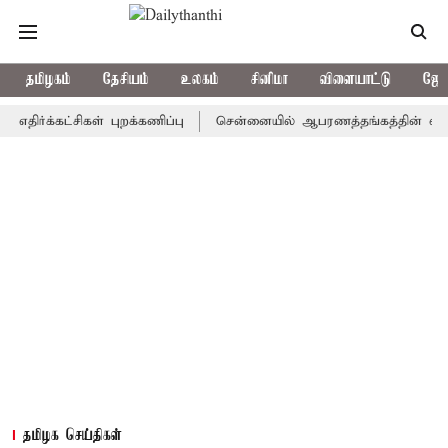
தமிழகம்
தேசியம்
உலகம்
சினிமா
விளையாட்டு
ஜோத
்கட்சிகள் புறக்கணிப்பு
சென்னையில் ஆபரணத்தங்கத்தின் விலை சவரனுக
தமிழக செய்திகள்