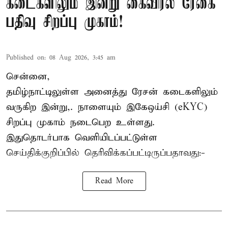
கடைகளிலும் இன்று கைவிரல் ரேகை
பதிவு சிறப்பு முகாம்!
Published on
:
08 Aug 2026, 3:45 am
சென்னை,
தமிழ்நாட்டிலுள்ள அனைத்து ரேசன் கடைகளிலும்
வருகிற இன்று,. நாளையும் இகேஒய்சி (eKYC)
சிறப்பு முகாம் நடைபெற உள்ளது.
இதுதொடர்பாக வெளியிடப்பட்டுள்ள
செய்திக்குறிப்பில் தெரிவிக்கப்பட்டிருப்பதாவது:-
Read More