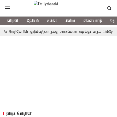
தமிழகம்
தேசியம்
உலகம்
சினிமா
விளையாட்டு
ஜோத
இறந்தோரின் குடும்பத்தினருக்கு அரசுப்பணி வழக்கு; வரும் 14ம்தேதி சுப்ரீ
தமிழக செய்திகள்