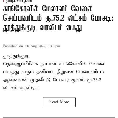
தமிழக செய்திகள்
காங்கோவில் மேலாளர் வேலை
செய்பவரிடம் ரூ.75.2 லட்சம் மோசடி:
தூத்துக்குடி வாலிபர் கைது
Published on
:
08 Aug 2026, 3:33 pm
தூத்துக்குடி,
தென்ஆப்பிரிக்க நாடான
காங்கோ
வில் வேலை
பார்த்து வரும் தனியார் நிறுவன மேலாளரிடம்
ஆன்லைன் முதலீட்டு மோசடி மூலம் ரூ.75.2
லட்சம் சுருட்டிய
Read More