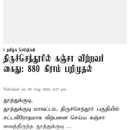
தமிழக செய்திகள்
திருச்செந்தூரில் கஞ்சா விற்றவர்
கைது: 880 கிராம் பறிமுதல்
Published on
:
08 Aug 2026, 4:27 pm
தூத்துக்குடி,
தூத்துக்குடி மாவட்டம்,
திருச்செந்தூர்
பகுதியில்
சட்டவிரோதமாக விற்பனை செய்ய
கஞ்சா
வைத்திருந்த தூத்துக்குடி ...