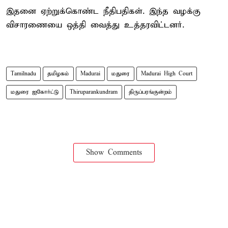
இதனை ஏற்றுக்கொண்ட நீதிபதிகள். இந்த வழக்கு
விசாரணையை ஒத்தி வைத்து உத்தரவிட்டனர்.
Tamilnadu
தமிழகம்
Madurai
மதுரை
Madurai High Court
மதுரை ஐகோர்ட்டு
Thiruparankundram
திருப்பரங்குன்றம்
Show Comments