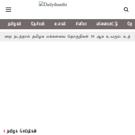
தமிழகம்
தேசியம்
உலகம்
சினிமா
விளையாட்டு
ஜோத
டந்தால் தமிழக மக்களவை தொகுதிகள் 59 ஆக உயரும்: உத்தேச பட்ட
தமிழக செய்திகள்