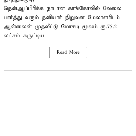
தென்ஆப்பிரிக்க நாடான
காங்கோ
வில் வேலை
பார்த்து வரும் தனியார் நிறுவன மேலாளரிடம்
ஆன்லைன் முதலீட்டு மோசடி மூலம் ரூ.75.2
லட்சம் சுருட்டிய
Read More