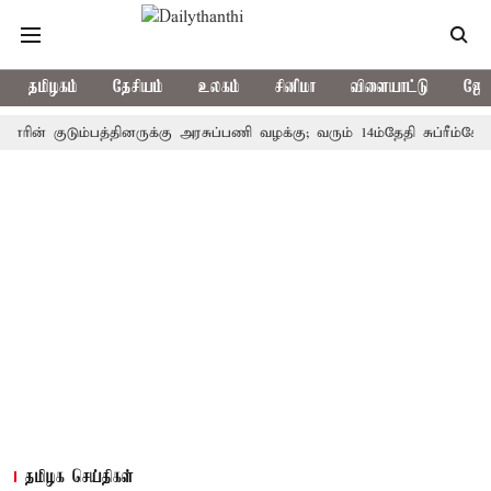
தமிழகம்
தேசியம்
உலகம்
சினிமா
விளையாட்டு
ஜோத
 குடும்பத்தினருக்கு அரசுப்பணி வழக்கு; வரும் 14ம்தேதி சுப்ரீம்கோர்ட்டில
தமிழக செய்திகள்