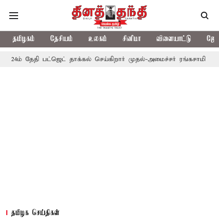
தமிழகம்
தேசியம்
உலகம்
சினிமா
விளையாட்டு
ஜோத
தி பட்ஜெட் தாக்கல் செய்கிறார் முதல்-அமைச்சர் ரங்கசாமி
எதிர்க்கட்
தமிழக செய்திகள்