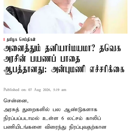
தமிழக செய்திகள்
அனைத்தும் தனியார்மயமா? தவெக
அரசின் பயணப் பாதை
ஆபத்தானது: அன்புமணி எச்சரிக்கை
Published on
:
07 Aug 2026, 5:19 am
சென்னை,
அரசுத் துறைகளில் பல ஆண்டுகளாக
நிரப்பப்படாமல் உள்ள 6 லட்சம் காலிப்
பணியிடங்களை விரைந்து நிரப்புவதற்கான