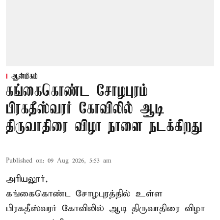
ஆன்மிகம்
கங்கைகொண்ட சோழபுரம்
பிரகதீஸ்வரர் கோவிலில் ஆடி
திருவாதிரை விழா நாளை நடக்கிறது
Published on
:
09 Aug 2026, 5:53 am
அரியலூர்,
கங்கைகொண்ட சோழபுரத்தில் உள்ள
பிரகதீஸ்வரர் கோவிலில் ஆடி திருவாதிரை விழா