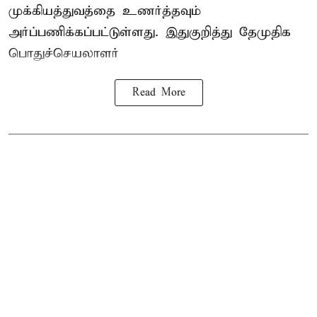
முக்கியத்துவத்தை உணர்த்தவும்
அர்ப்பணிக்கப்பட்டுள்ளது. இதுகுறித்து தேமுதிக
பொதுச்செயலாளர்
Read More