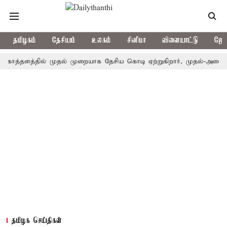
தமிழகம்
தேசியம்
உலகம்
சினிமா
விளையாட்டு
ஜோத
ளத்தில் முதல் முறையாக தேசிய கொடி ஏற்றுகிறார், முதல்-அமைச்சர் விஜ
தமிழக செய்திகள்