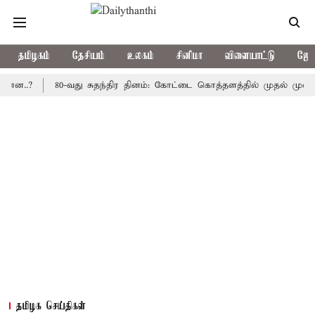
தமிழகம்
தேசியம்
உலகம்
சினிமா
விளையாட்டு
ஜோத
80-வது சுதந்திர தினம்: கோட்டை கொத்தளத்தில் முதல் முறையாக தே
தமிழக செய்திகள்