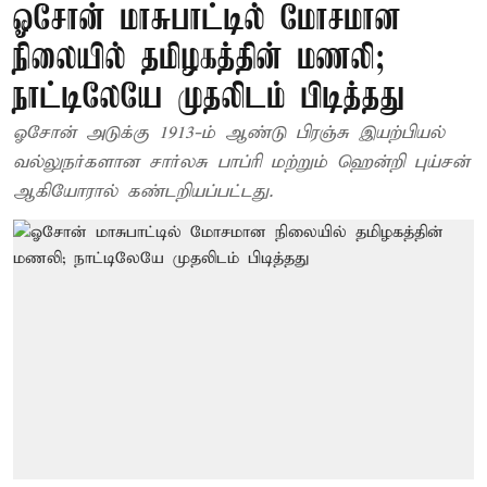
ஓசோன் மாசுபாட்டில் மோசமான
நிலையில் தமிழகத்தின் மணலி;
நாட்டிலேயே முதலிடம் பிடித்தது
ஓசோன் அடுக்கு 1913-ம் ஆண்டு பிரஞ்சு இயற்பியல்
வல்லுநர்களான சார்லசு பாப்ரி மற்றும் ஹென்றி புய்சன்
ஆகியோரால் கண்டறியப்பட்டது.