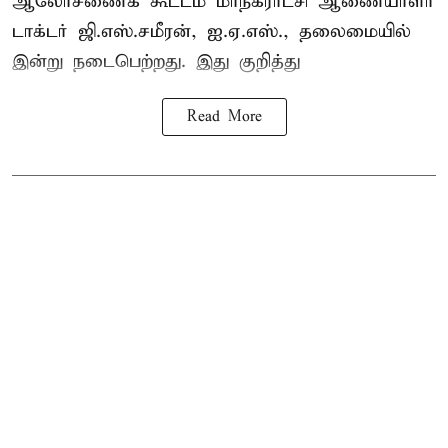
ஆலோசணைக் கூட்டம் மாநகராட்சி ஆணையாளர்
டாக்டர் ஜி.எஸ்.சமீரன், ஐ.ஏ.எஸ்., தலைமையில்
இன்று நடைபெற்றது. இது குறித்து
Read More