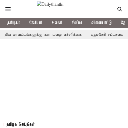
தமிழகம்
தேசியம்
உலகம்
சினிமா
விளையாட்டு
ஜோத
மாவட்டங்களுக்கு கன மழை எச்சரிக்கை
புதுச்சேரி சட்டசபையில் வரும
தமிழக செய்திகள்