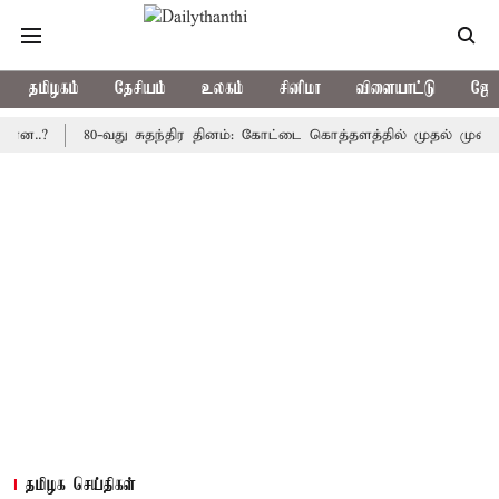
தமிழகம்
தேசியம்
உலகம்
சினிமா
விளையாட்டு
ஜோத
80-வது சுதந்திர தினம்: கோட்டை கொத்தளத்தில் முதல் முறையாக தேச
தமிழக செய்திகள்