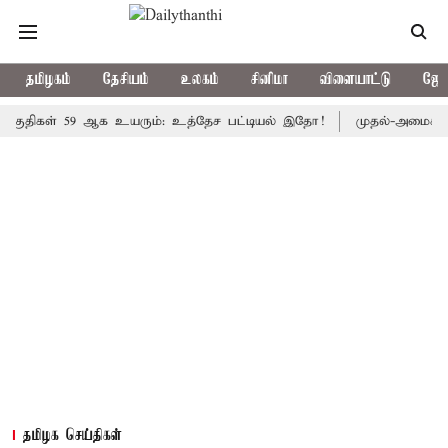
தமிழகம்
தேசியம்
உலகம்
சினிமா
விளையாட்டு
ஜோத
கள் 59 ஆக உயரும்: உத்தேச பட்டியல் இதோ!
முதல்-அமைச்சர் விஜய
தமிழக செய்திகள்