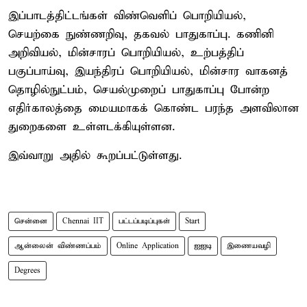
இப்பாடத்திட்டங்கள் விண்வெளிப் பொறியியல்,
செயற்கை நுண்ணறிவு, தகவல் பாதுகாப்பு. கணினி
அறிவியல், மின்சாரப் பொறியியல், உற்பத்திப்
பகுப்பாய்வு, இயந்திரப் பொறியியல், மின்சார வாகனத்
தொழில்நுட்பம், செயல்முறைப் பாதுகாப்பு போன்ற
எதிர்காலத்தை மையமாகக் கொண்ட பரந்த அளவிலான
துறைகளை உள்ளடக்கியுள்ளன.
இவ்வாறு அதில் கூறப்பட்டுள்ளது.
சென்னை
Chennai IIT
பட்டப்படிப்புகள்
Start
ஆன்லைன் விண்ணப்பம்
Online Application
ஐஐடி
இணையவழி
Degrees