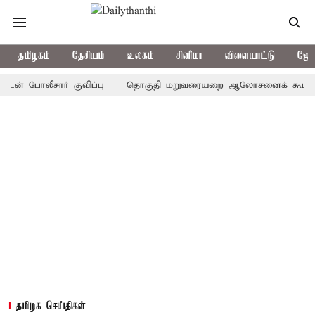
தமிழகம்
தேசியம்
உலகம்
சினிமா
விளையாட்டு
ஜோத
லீசார் குவிப்பு
தொகுதி மறுவரையறை ஆலோசனைக் கூட்டம்: அதிமுக 
தமிழக செய்திகள்