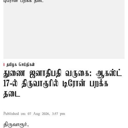
தமிழக செய்திகள்
துணை ஜனாதிபதி வருகை: ஆகஸ்ட்
17-ல் திருவாரூரில் டிரோன் பறக்க
தடை
Published on
:
07 Aug 2026, 3:57 pm
திருவாரூர்,