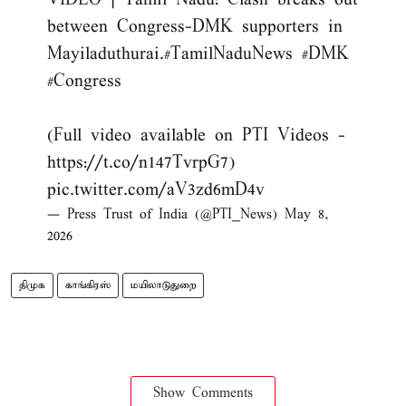
between Congress-DMK supporters in
Mayiladuthurai.
#TamilNaduNews
#DMK
#Congress
(Full video available on PTI Videos -
https://t.co/n147TvrpG7
)
pic.twitter.com/aV3zd6mD4v
— Press Trust of India (@PTI_News)
May 8,
2026
திமுக
காங்கிரஸ்
மயிலாடுதுறை
Show Comments