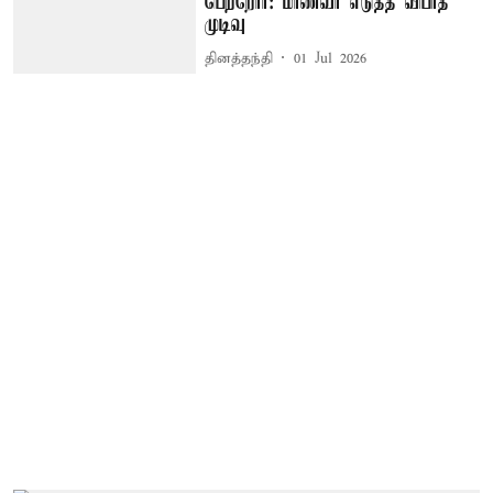
பெற்றோர்: மாணவர் எடுத்த விபரீத
முடிவு
தினத்தந்தி
01 Jul 2026