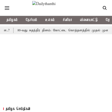
தமிழகம்
தேசியம்
உலகம்
சினிமா
விளையாட்டு
ஜோத
80-வது சுதந்திர தினம்: கோட்டை கொத்தளத்தில் முதல் முறையாக தேச
தமிழக செய்திகள்