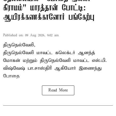
கிராமம்" மாரத்தான் போட்டி:
ஆயிரக்கணக்கானோர் பங்கேற்பு
Published on
:
09 Aug 2026, 9:02 am
திருநெல்வேலி,
திருநெல்வேலி
மாவட்ட கலெக்டர் ஆனந்த்
மோகன் மற்றும் திருநெல்வேலி மாவட்ட எஸ்.பி.
விஷ்வேஷ் பா.சாஸ்திரி ஆகியோர் இணைந்து
போதை
Read More