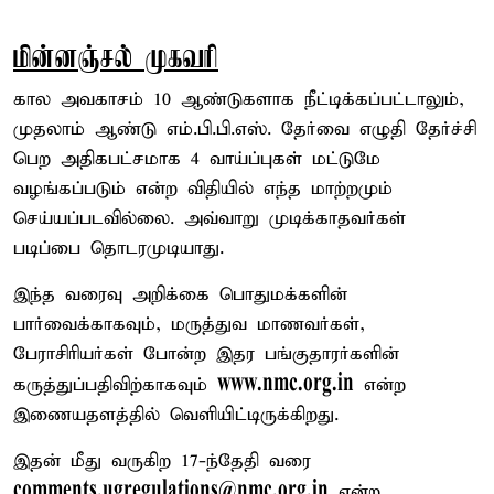
மின்னஞ்சல் முகவரி
கால அவகாசம் 10 ஆண்டுகளாக நீட்டிக்கப்பட்டாலும்,
முதலாம் ஆண்டு எம்.பி.பி.எஸ். தேர்வை எழுதி தேர்ச்சி
பெற அதிகபட்சமாக 4 வாய்ப்புகள் மட்டுமே
வழங்கப்படும் என்ற விதியில் எந்த மாற்றமும்
செய்யப்படவில்லை. அவ்வாறு முடிக்காதவர்கள்
படிப்பை தொடரமுடியாது.
இந்த வரைவு அறிக்கை பொதுமக்களின்
பார்வைக்காகவும், மருத்துவ மாணவர்கள்,
பேராசிரியர்கள் போன்ற இதர பங்குதாரர்களின்
www.nmc.org.in
கருத்துப்பதிவிற்காகவும்
என்ற
இணையதளத்தில் வெளியிட்டிருக்கிறது.
இதன் மீது வருகிற 17-ந்தேதி வரை
comments.ugregulations@nmc.org.in
என்ற