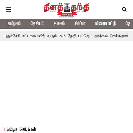
தமிழகம்
தேசியம்
உலகம்
சினிமா
விளையாட்டு
ஜோத
ுச்சேரி சட்டசபையில் வரும் 24ம் தேதி பட்ஜெட் தாக்கல் செய்கிறார் முதல்
தமிழக செய்திகள்