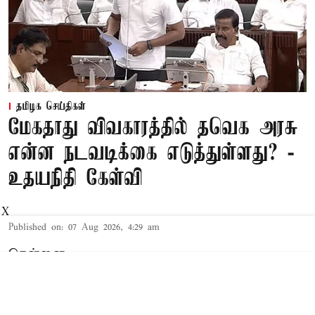
தமிழக செய்திகள்
மேகதாது விவகாரத்தில் தவெக அரசு
என்ன நடவடிக்கை எடுத்துள்ளது? -
உதயநிதி கேள்வி
X
Published on
:
07 Aug 2026, 4:29 am
சென்னை,
காவிரி விவகாரம் தொடர்பாக
எதிர்க்கட்சித்தலைவர் உதயநிதி ஸ்டாலின்