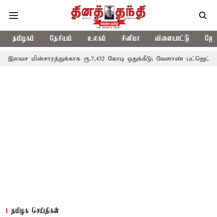
தமிழகம்
தேசியம்
உலகம்
சினிமா
விளையாட்டு
ஜோத
ரத்துக்காக ரூ.7,432 கோடி ஒதுக்கீடு; வேளாண் பட்ஜெட்டில் அறிவிப்பு
தமிழக செய்திகள்