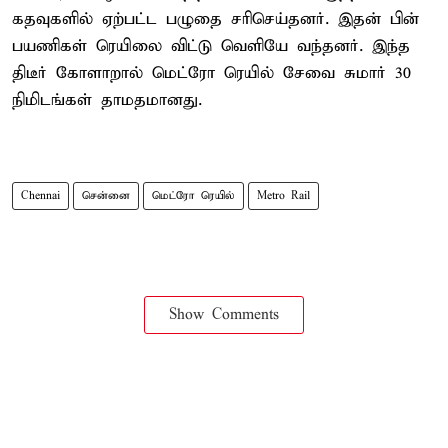
கதவுகளில் ஏற்பட்ட பழுதை சரிசெய்தனர். இதன் பின்
பயணிகள் ரெயிலை விட்டு வெளியே வந்தனர். இந்த
திடீர் கோளாறால் மெட்ரோ ரெயில் சேவை சுமார் 30
நிமிடங்கள் தாமதமானது.
Chennai
சென்னை
மெட்ரோ ரெயில்
Metro Rail
Show Comments