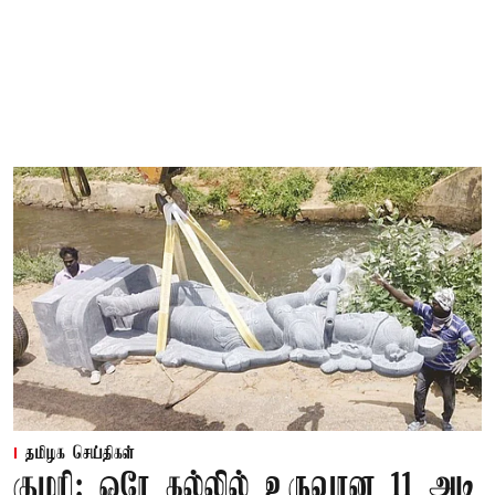
தமிழக செய்திகள்
குமரி: ஒரே கல்லில் உருவான 11 அடி