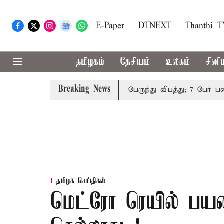
E-Paper
DTNEXT
Thanthi 
தமிழகம்
தேசியம்
உலகம்
சினி
Breaking News
க நிறுத்தம்
இமாச்சலத்தில் பேருந்து விபத்து; 7 பேர் பலி -
தமிழக செய்திகள்
மெட்ரோ ரெயில் ப