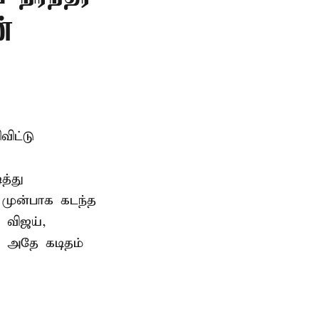
்
ிட்டு
த்து
 முன்பாக கடந்த
 விஜய்,
ு அதே கடிதம்