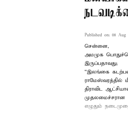
நடவடிக்
Published on
:
08 Aug 
சென்னை,
அமமுக பொதுச்செய
இருப்பதாவது;
“இலங்கை கடற்பட
ராமேஸ்வரத்தில் 
திராவிட ஆட்சிய
முதலமைச்சரான ப
எழுதும் நடைமுற