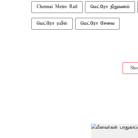
Chennai Metro Rail
மெட்ரோ நிறுவனம்
மெட்ரோ ரயில்
மெட்ரோ சேவை
Sh