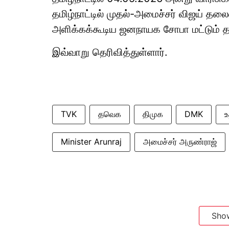
தமிழ்நாட்டில் முதல்-அமைச்சர் விஜய் த
அளிக்கக்கூடிய ஜனநாயக சோபா மட்டும் த
இவ்வாறு தெரிவித்துள்ளார்.
TVK
தவெக
திமுக
DMK
உ
Minister Arunraj
அமைச்சர் அருண்ராஜ்
Sho