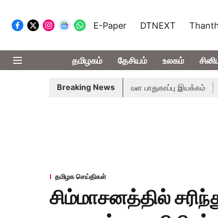
E-Paper
DTNEXT
Thanth
தமிழகம்
தேசியம்
உலகம்
சினி
Breaking News
ளுக்கு ரூ.600 கோடியில் மண்வள பாதுகாப்பு இயக்கம்
விவசாயி
தமிழக செய்திகள்
சிம்மாசனத்தில் சரிந்த