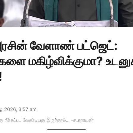
சின் வேளாண் பட்ஜெட்:
களை மகிழ்விக்குமா? உடனுக
!
g 2026, 3:57 am
து நீக்கப்பட வேண்டியது இருந்தால்... -சபாநாயகர்