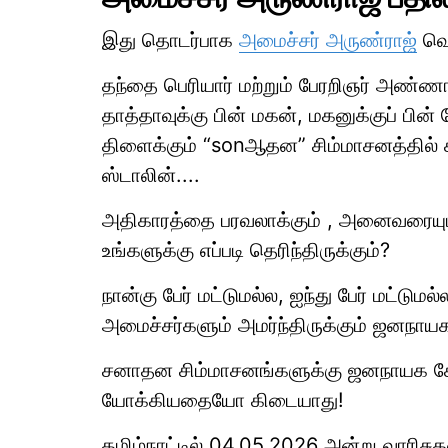
இது தொடர்பாக
அமைச்சர் அருண்ராஜ்
வெள
தந்தை பெரியார் மற்றும் பேரறிஞர் அண்
தாத்தாவுக்கு பின் மகன், மகனுக்குப் பின்
திளைக்கும் “sonஆதன” சிம்மாசனத்தில் சர
ஸ்டாலின்....
அதிகாரத்தை பரவலாக்கும் , அனைவரையும
உங்களுக்கு எப்படி தெரிந்திருக்கும்?
நான்கு பேர் மட்டுமல்ல, ஐந்து பேர் மட்ட
அமைச்சர்களும் அமர்ந்திருக்கும் ஜனநா
சனாதன சிம்மாசனங்களுக்கு ஜனநாயக சோ
யோக்கியதையோ கிடையாது!
தமிழ்நாட்டில் 04.05.2026 அன்று வாரிசுக