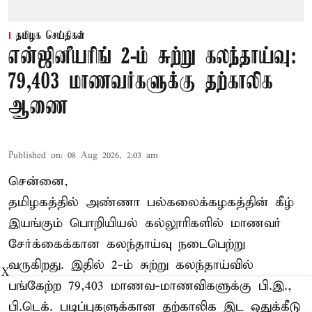
தமிழக செய்திகள்
என்ஜினீயரிங் 2-ம் சுற்று கலந்தாய்வு:
79,403 மாணவர்களுக்கு தற்காலிக
ஆணை
Published on
:
08 Aug 2026, 2:03 am
சென்னை,
தமிழகத்தில் அண்ணா பல்கலைக்கழகத்தின் கீழ்
இயங்கும் பொறியியல் கல்லூரிகளில் மாணவர்
சேர்க்கைக்கான கலந்தாய்வு நடைபெற்று
வருகிறது. இதில் 2-ம் சுற்று கலந்தாய்வில்
X
பங்கேற்ற 79,403 மாணவ-மாணவிகளுக்கு பி.இ.,
பி.டெக். படிப்புகளுக்கான தற்காலிக இட ஒதுக்கீடு