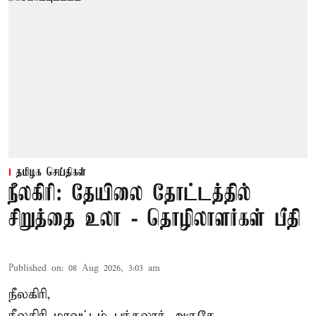
தமிழக செய்திகள்
நீலகிரி: தேயிலை தோட்டத்தில்
சிறுத்தை உலா - தொழிலாளர்கள் பீதி
Published on
:
08 Aug 2026, 3:03 am
நீலகிரி,
நீலகிரி மாவட்டம் பந்தலூர் அருகே