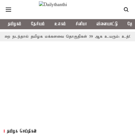
தமிழகம்
தேசியம்
உலகம்
சினிமா
விளையாட்டு
ஜோத
டந்தால் தமிழக மக்களவை தொகுதிகள் 59 ஆக உயரும்: உத்தேச பட்ட
தமிழக செய்திகள்