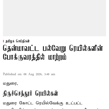
தமிழக செய்திகள்
தென்மாவட்ட பல்வேறு ரெயில்களின்
போக்குவரத்தில் மாற்றம்
Published on
:
08 Aug 2026, 3:48 am
மதுரை,
திருச்செந்தூர் ரெயில்கள்
மதுரை கோட்ட ரெயில்வேக்கு உட்பட்ட