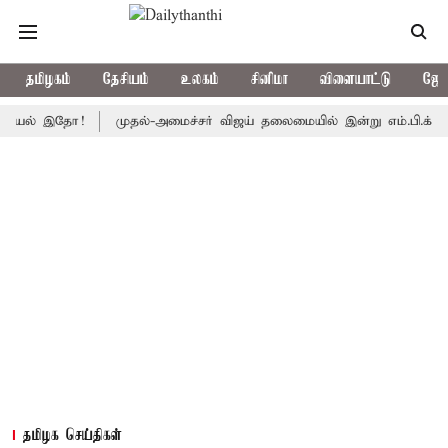
தமிழகம்
தேசியம்
உலகம்
சினிமா
விளையாட்டு
ஜோத
 இதோ!
முதல்-அமைச்சர் விஜய் தலைமையில் இன்று எம்.பி.க்கள் கூட்டம்: 
தமிழக செய்திகள்