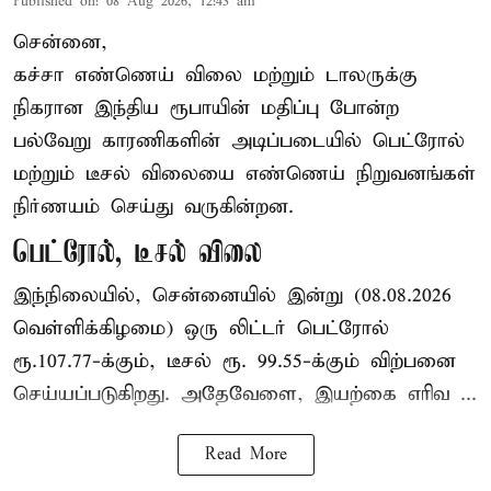
Published on
:
08 Aug 2026, 12:43 am
சென்னை,
கச்சா எண்ணெய் விலை மற்றும் டாலருக்கு
நிகரான இந்திய ரூபாயின் மதிப்பு போன்ற
பல்வேறு காரணிகளின் அடிப்படையில் பெட்ரோல்
மற்றும் டீசல் விலையை எண்ணெய் நிறுவனங்கள்
நிர்ணயம் செய்து வருகின்றன.
பெட்ரோல், டீசல் விலை
இந்நிலையில், சென்னையில் இன்று (08.08.2026
வெள்ளிக்கிழமை) ஒரு லிட்டர் பெட்ரோல்
ரூ.107.77-க்கும், டீசல் ரூ. 99.55-க்கும் விற்பனை
செய்யப்படுகிறது. அதேவேளை, இயற்கை எரிவ ...
Read More