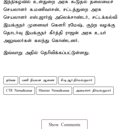
இந்நிகழ்வில் உள்துறை அரசு கூடுதல் தலைமைச்
செயலாளர் க.மணிவாசன், சட்டத்துறை அரசு
செயலாளர் எஸ்.ஜார்ஜ் அலெக்சாண்டர், சட்டக்கல்வி
இயக்குநர் முனைவர் கௌரி ரமேஷ், குற்ற வழக்கு
தொடர்வு இயக்குநர் கீர்த்தி ராஜன் அரசு உயர்
அலுவலர்கள் கலந்து கொண்டனர்.
இவ்வாறு அதில் தெரிவிக்கப்பட்டுள்ளது.
தவெக
பணி நியமன ஆணை
சி.டி.ஆர்.நிர்மல்குமார்
CTR Nirmalkumar
Minister Nirmalkumar
அமைச்சர் நிர்மல்குமார்
Show Comments